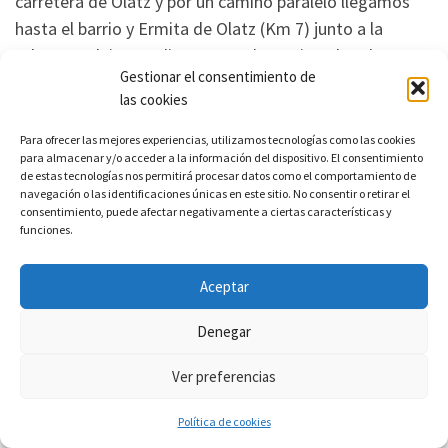
carretera de Olatz y por un camino paralelo llegamos
hasta el barrio y Ermita de Olatz (Km 7) junto a la
taberna Zelaieta. Salimos entre la ermita y la taberna
Gestionar el consentimiento de
por una pista cementada con suave pendiente en el
las cookies
primer kilómetro; al llegar a la primera bifurcación
seguimos de frente, luego a la izquierda. La subida
Para ofrecer las mejores experiencias, utilizamos tecnologías como las cookies
para almacenar y/o acceder a la información del dispositivo. El consentimiento
ahora es fuerte. Un kilómetro más adelante
de estas tecnologías nos permitirá procesar datos como el comportamiento de
encontramos otra bifurcación hacia Isasmendi, la
navegación o las identificaciones únicas en este sitio. No consentir o retirar el
consentimiento, puede afectar negativamente a ciertas características y
dejamos, seguimos por la izquierda, la pendiente es
funciones.
muy fuerte. En el Km 11 llegamos al alto y allí a la vista
del caserío Kostolamendi (límite entre Gipuzkoa y
Aceptar
Bizkaia) tomamos un camino herboso, hacia la
izquierda, que durante medio kilómetro es ascendente
Denegar
y después suavemente nos lleva, primero entre pinos y
Ver preferencias
luego eucaliptos, al caserío Arnoate. (Km 12) Aquí hay
una fuente y una pradera donde descansar.
Política de cookies