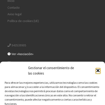
Inicio
Contacto
Aviso legal
Política de cookies (UE)
943539905
Ver «Asociación»
irunsantiago@yahoo.es
Gestionar el consentimiento de
las cookies
Para ofrecer las mejores experiencias, utilizamos tecnologías como las cookies
para almacenar y/o acceder a la información del dispositivo. El consentimiento
de estas tecnologías nos permitirá procesar datos como el comportamiento de
BUSCAR
navegación o las identificaciones únicas en este sitio. No consentir o retirar el
Busc
consentimiento, puede afectar negativamente a ciertas características y
funciones.