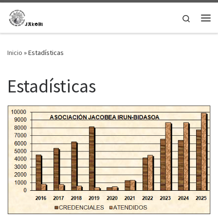
Saltar al contenido
Search
Me
Inicio
»
Estadísticas
Estadísticas