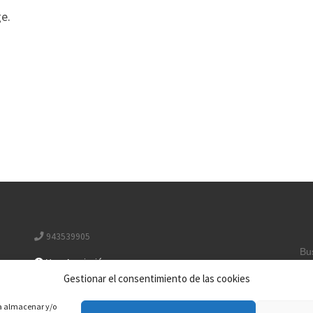
ge.
943539905
B
Ver «Asociación»
Gestionar el consentimiento de las cookies
irunsantiago@yahoo.es
ra almacenar y/o